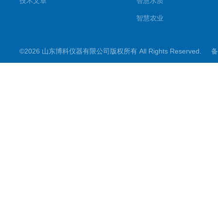
技术文章
智慧水质
智慧农业
智慧环境
©2026 山东博科仪器有限公司版权所有 All Rights Reserved.
备
微型气象仪
水雨情监测设备
光伏类设备
大坝监测设备
小麦测报
地质灾害
能见度监测
其他设备
结冰检测
生化分析