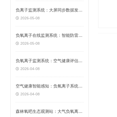
负离子监测系统：大屏同步数据发布，生态数值直观公示展示
2026-05-08
负氧离子在线监测系统：智能防雷防潮设计，雷雨高湿环境稳定运行
2026-05-08
负氧离子监测系统：空气健康评估的智能化科学平台
2026-04-08
空气健康智能感知：负氧离子系统，实时监测环境清新度
2026-04-08
森林氧吧生态观测站：大气负氧离子观测系统，支撑康养产业科学发展