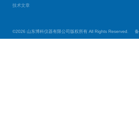
技术文章
©2026 山东博科仪器有限公司版权所有 All Rights Reserved.
备