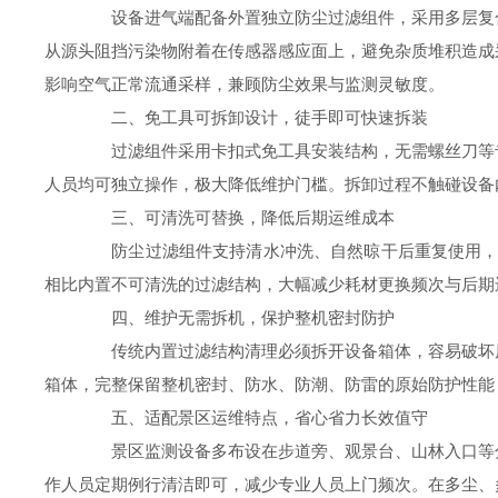
设备进气端配备外置独立防尘过滤组件，采用多层复合
从源头阻挡污染物附着在传感器感应面上，避免杂质堆积造成
影响空气正常流通采样，兼顾防尘效果与监测灵敏度。
二、免工具可拆卸设计，徒手即可快速拆装
过滤组件采用卡扣式免工具安装结构，无需螺丝刀等专
人员均可独立操作，极大降低维护门槛。拆卸过程不触碰设备
三、可清洗可替换，降低后期运维成本
防尘过滤组件支持清水冲洗、自然晾干后重复使用，日
相比内置不可清洗的过滤结构，大幅减少耗材更换频次与后期
四、维护无需拆机，保护整机密封防护
传统内置过滤结构清理必须拆开设备箱体，容易破坏原
箱体，完整保留整机密封、防水、防潮、防雷的原始防护性能
五、适配景区运维特点，省心省力长效值守
景区监测设备多布设在步道旁、观景台、山林入口等分
作人员定期例行清洁即可，减少专业人员上门频次。在多尘、