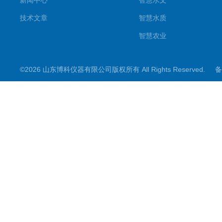
新闻中心
智慧水文
技术文章
智慧水质
智慧农业
智慧环境
©2026 山东博科仪器有限公司版权所有 All Rights Reserved.
备
微型气象仪
水雨情监测设备
光伏类设备
大坝监测设备
小麦测报
地质灾害
能见度监测
其他设备
结冰检测