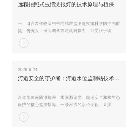
远程拍照式虫情测报灯的技术原理与植保应用
一、引言农作物病虫害的精准监测是实施科学防控的前
提。传统人工田间调查方法耗时费力，且受限于调查人
员的经验和视野，难以实现全天候、大范围的连续监
测。远程拍照式虫情测报灯的出现，为解决这一难题提
供了有效的技术手段。它融合了诱虫、拍照、识别、计
数...
2026-6-24
河道安全的守护者：河道水位监测站技术解析
河道水位是防汛抗旱、水资源调度、航运安全和水生态
保护的核心监测指标。一条河流的水位变化，直接关系
到沿岸居民的生命财产安全和生产生活用水保障。河道
水位监测站作为部署在河道关键断面的专用监测设施，
通过传感器技术、数据采集与远程通信手段，实现了