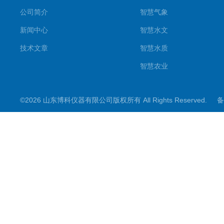
公司简介
智慧气象
新闻中心
智慧水文
技术文章
智慧水质
智慧农业
智慧环境
©2026 山东博科仪器有限公司版权所有 All Rights Reserved.
备
微型气象仪
水雨情监测设备
光伏类设备
大坝监测设备
小麦测报
地质灾害
能见度监测