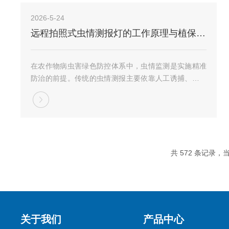
对...
2026-5-24
远程拍照式虫情测报灯的工作原理与植保应用价值
在农作物病虫害绿色防控体系中，虫情监测是实施精准
防治的前提。传统的虫情测报主要依靠人工诱捕、目测
分类和手工计数，存在劳动强度大、数据滞后、覆盖范
围有限等不足。远程拍照式虫情测报灯的出现，为虫情
监测提供了一种自动化、信息化的技术手段。该设备
集...
共 572 条记录，当
关于我们
产品中心