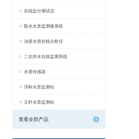
在线盐分测试仪
取水水质监测微系统
浊度水质在线分析仪
二次供水在线监测系统
水质传感器
浮标水质监测站
立杆水质监测站
查看全部产品