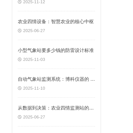
2025-11-12
农业四情设备：智慧农业的核心中枢
2025-06-27
小型气象站要多少钱的防雷设计标准
2025-11-03
自动气象站监测系统：博科仪器的 “感知 - 分析” 全链路构建
2025-11-10
从数据到决策：农业四情监测站的科学应用
2025-06-27