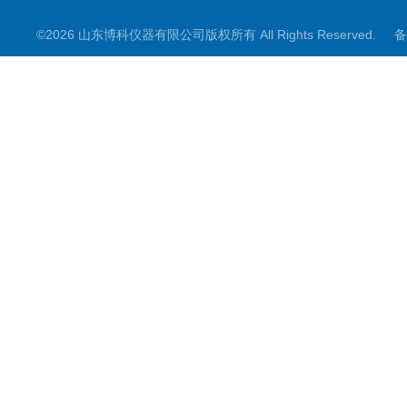
©2026 山东博科仪器有限公司版权所有 All Rights Reserved.
备