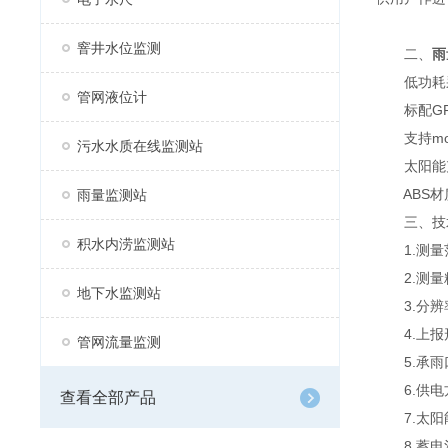
窨井水位监测
二、
雨
低功耗采集
管网液位计
标配GP
支持mod
污水水质在线监测站
太阳能充
ABS材质
雨量监测站
三、技术
积水内涝监测站
1.测量范
2.测量精
地下水监测站
3.分辨率
4.上报
管网流量监测
5.承雨口
6.供电
查看全部产品
7.太阳能
8.蓄电池