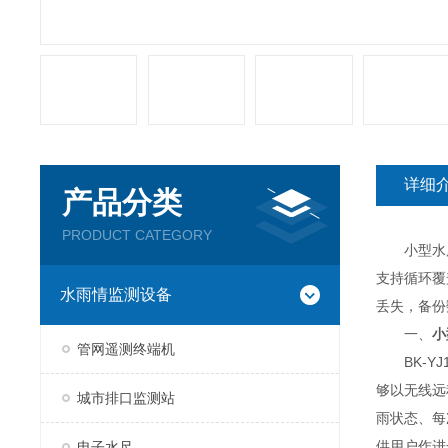
详细
产品分类
PRODUCT CATEGORY
小型水库大
支持循环覆
水雨情监测设备
丢失，备份
一、
小
管网遥测终端机
BK-YJ
够以无线远
城市排口监测站
雨状态、每
供用户作进
电子水尺