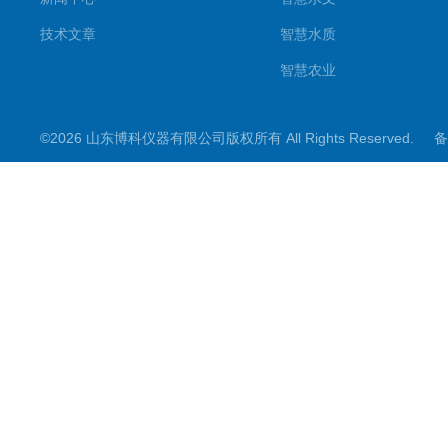
技术文章
智慧水质
智慧农业
智慧环境
©2026 山东博科仪器有限公司版权所有 All Rights Reserved.
备
微型气象仪
水雨情监测设备
光伏类设备
大坝监测设备
小麦测报
地质灾害
能见度监测
其他设备
结冰检测