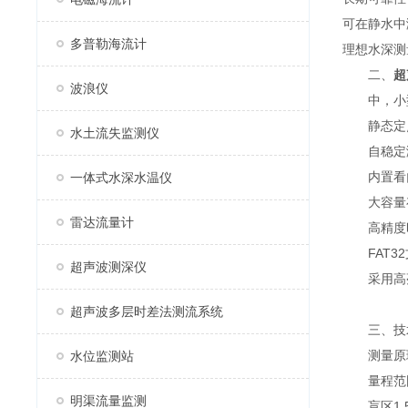
可在静水中
多普勒海流计
理想水深测
二、
超
波浪仪
中，小型船
静态定点
水土流失监测仪
自稳定测
内置看门
一体式水深水温仪
大容量存
雷达流量计
高精度时钟
FAT32
超声波测深仪
采用高亮
超声波多层时差法测流系统
三、技
测量原理
水位监测站
量程范围0
明渠流量监测
盲区1.