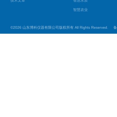
技术文章
智慧水质
智慧农业
智慧环境
©2026 山东博科仪器有限公司版权所有 All Rights Reserved.
备
微型气象仪
水雨情监测设备
光伏类设备
大坝监测设备
小麦测报
地质灾害
能见度监测
其他设备
结冰检测
生化分析