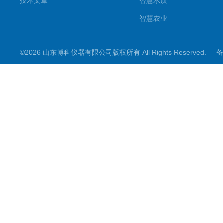
技术文章
智慧水质
智慧农业
智慧环境
©2026 山东博科仪器有限公司版权所有 All Rights Reserved.
备
微型气象仪
水雨情监测设备
光伏类设备
大坝监测设备
小麦测报
地质灾害
能见度监测
其他设备
结冰检测
生化分析