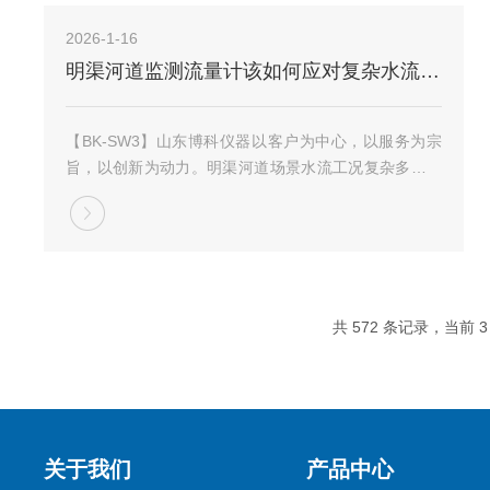
2026-1-16
明渠河道监测流量计该如何应对复杂水流工况?
【BK-SW3】山东博科仪器以客户为中心，以服务为宗
旨，以创新为动力。明渠河道场景水流工况复杂多变，
受降雨、地形、潮汐等因素影响，易出现水位骤变、水
流紊乱、泥沙淤积等问题，对监测流量计的适配能力提
出更高要求。明渠河道监测流量计作为专门适配河...
共 572 条记录，当前 3 
关于我们
产品中心