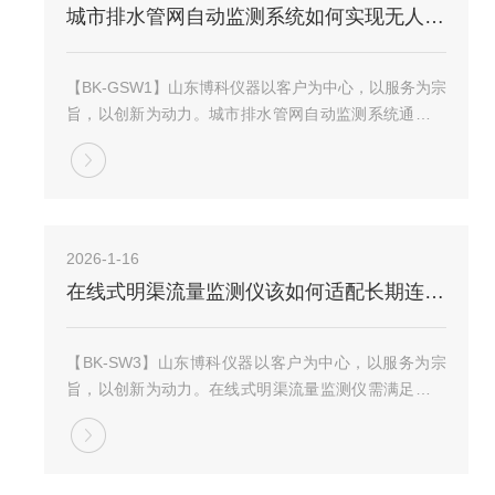
城市排水管网自动监测系统如何实现无人化运维?
【BK-GSW1】山东博科仪器以客户为中心，以服务为宗
旨，以创新为动力。城市排水管网自动监测系统通过设
备自动化、数据智能化实现无人化运维，大幅减少人工
巡查成本，提升管网管理效率。前端监测设备(水位、流
量、水质传感器)可24小时自动采集数据，...
2026-1-16
在线式明渠流量监测仪该如何适配长期连续监测场景?
【BK-SW3】山东博科仪器以客户为中心，以服务为宗
旨，以创新为动力。在线式明渠流量监测仪需满足长期
连续监测需求，广泛应用于水利工程、环保排污、市政
排水等需要持续掌握流量变化的场景。长期连续运行对
设备的稳定性、功耗控制、维护便捷性等都有严格...