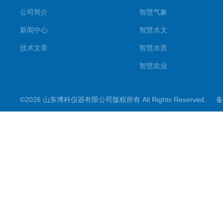
公司简介
智慧气象
新闻中心
智慧水文
技术文章
智慧水质
智慧农业
智慧环境
©2026 山东博科仪器有限公司版权所有 All Rights Reserved.
备
微型气象仪
水雨情监测设备
光伏类设备
大坝监测设备
小麦测报
地质灾害
能见度监测