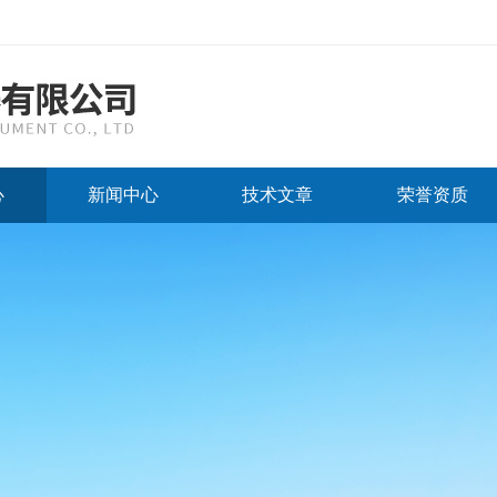
心
新闻中心
技术文章
荣誉资质