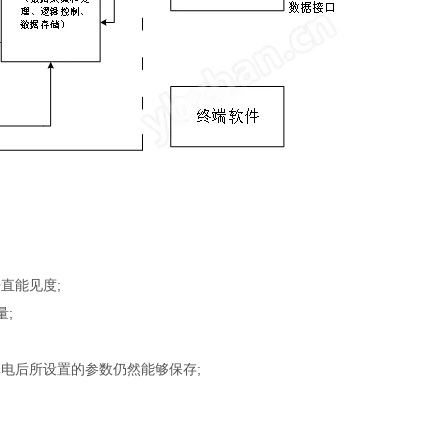
直能见度;
;
电后所设置的参数仍然能够保存;