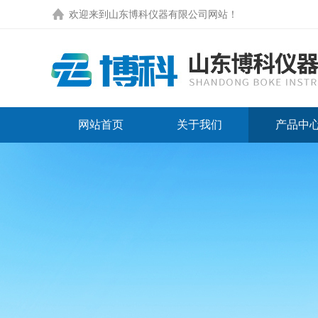
欢迎来到
山东博科仪器有限公司网站
！
网站首页
关于我们
产品中