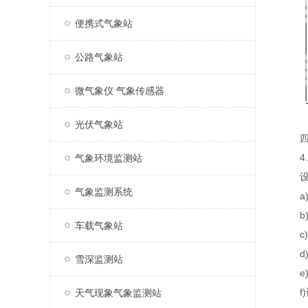
便携式气象站
公路气象站
微气象仪 气象传感器
光伏气象站
四、
4.
气象环境监测站
设备
气象监测系统
a)
b)
车载气象站
c)
d)
雪深监测站
e)
f)
天气现象气象监测站