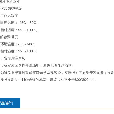
6环境适应性
P65防护等级
工作温湿度
境温度：-45C～50C;
对湿度：5%～100%。
贮存温湿度
境温度：-55～60C;
对湿度：5%～100%。
安装注意事项
设备安装应选择开阔场地，周边无明显遮挡物;
为避免阳光直射造成窗口光学系统污染，应按照如下原则安装设备：设备
照设备尺寸制作合适的地基，建议尺寸不小于800*800mm。
产品咨询