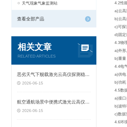
4.2性
天气现象气象监测站
a)云高测量
查看全部产品
b)云高最
c)可探测
d)固定目
4.3物
相关文章
a)外形尺寸(
RELATED ARTICLES
b)重量：
4.4电
恶劣天气下舰载激光云高仪探测稳定性提升技术方案
a)供电：AC
b)功耗：
2026-06-15
4.5数
a)接口类型
航空通航场景中便携式激光云高仪全天候监测应用研究
b)波特率:9
2026-06-15
c)数据更
4.6环