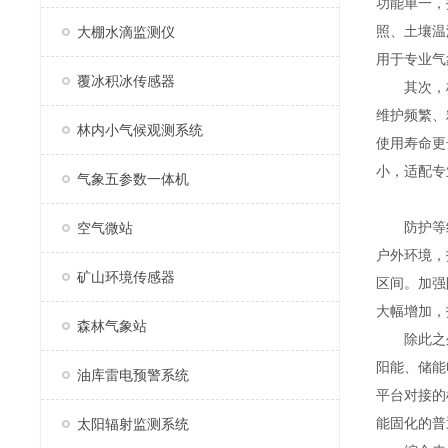
功能单一，
照、土壤温
大棚水滴监测仪
用于专业气
覆冰积冰传感器
其次，核
维护频繁、
林内小气候观测系统
使用寿命更
小，适配专
气象五参数一体机
防护等级
空气微站
户外环境，
矿山环境传感器
区间。加强
大幅增加，
森林气象站
除此之
阳能、储能
油库雷电预警系统
平台对接的
能固化的普
太阳辐射监测系统