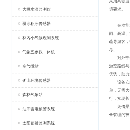
采用高强度
境要求。
大棚水滴监测仪
覆冰积冰传感器
在功能应
雨、高温、
林内小气候观测系统
疏导游客，
考。
气象五参数一体机
对外部分
游览路线与
空气微站
优势，助力
矿山环境传感器
设备安装
单，无需大
森林气象站
行，实现长
凭借景观
油库雷电预警系统
全管理的技
太阳辐射监测系统