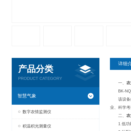
详细
产品分类
PRODUCT CATEGORY
一、
农
BK-NQ
智慧气象
该设备由
业、科学考
数字农情监测仪
二、
农
1.低功耗
积温积光测量仪