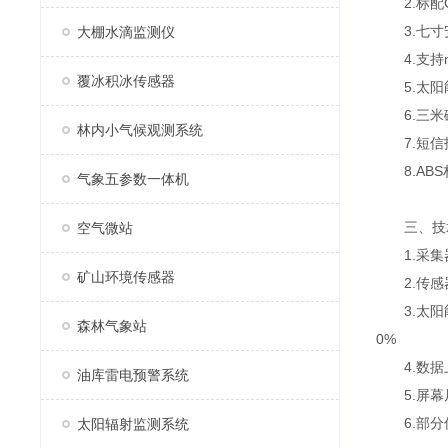
2.标配G
3.七寸安卓
大棚水滴监测仪
4.支持mo
覆冰积冰传感器
5.太阳能
6.三米
林内小气候观测系统
7.短信
8.ABS
气象五参数一体机
三、技
空气微站
1.采集器供
矿山环境传感器
2.传感器m
3.太阳能供
森林气象站
0%
4.数据上
油库雷电预警系统
5.屏幕尺寸
6.部分
太阳辐射监测系统