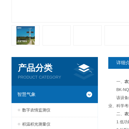
详细
产品分类
PRODUCT CATEGORY
一、
农
BK-NQ
智慧气象
该设备由
业、科学考
数字农情监测仪
二、
农
1.低功耗
积温积光测量仪