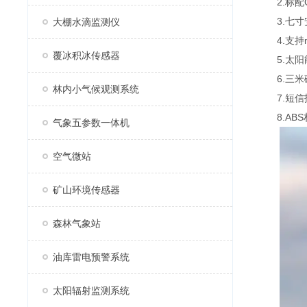
2.标配G
3.七寸安卓
大棚水滴监测仪
4.支持mo
覆冰积冰传感器
5.太阳能
6.三米
林内小气候观测系统
7.短信
8.ABS
气象五参数一体机
空气微站
矿山环境传感器
森林气象站
油库雷电预警系统
太阳辐射监测系统