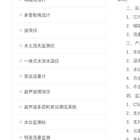
二、应
多普勒海流计
1、江河
2、辅助
波浪仪
3、流量
三、产
水土流失监测仪
1、非接
2、适用
一体式水深水温仪
3、水位
雷达流量计
4、方便
5、不受
超声波测深仪
四、监
1、CS架
超声波多层时差法测流系统
2、支持
3、支持
水位监测站
4、云服
明渠流量监测
5、支持