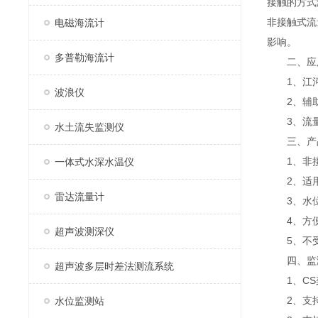
接触的方式
非接触式流
电磁海流计
影响。
多普勒海流计
二、应
1、江河
波浪仪
2、辅助
3、流量
水土流失监测仪
三、产
1、非接
一体式水深水温仪
2、适用
雷达流量计
3、水位
4、方便
超声波测深仪
5、不受
四、监
超声波多层时差法测流系统
1、CS架
2、支持
水位监测站