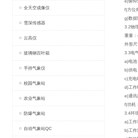
e)俯仰角：
全天空成像仪
f)方位角：
g)数据输出
雪深传感器
3.2物
重量：≤2
云高仪
外形尺寸(长
3.3电
玻璃钢百叶箱
a)电池：锂
手持气象仪
b)供电：D
c)充电时间
校园气象站
d)工作时长
e)通讯接口
农业气象站
f)功耗：
3.4环
防爆气象站
a)工作环境
自动气象站QC
b)工作湿度