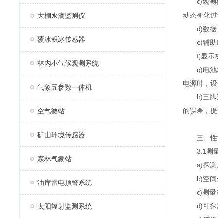
c)观测模
动态变化过
大棚水滴监测仪
d)数据记
覆冰积冰传感器
e)辅助瞄
f)显示功
林内小气候观测系统
g)电池和
电源时，设
气象五参数一体机
h)三脚架
的误差，提
空气微站
矿山环境传感器
三、性
3.1测
森林气象站
a)探测量程
b)空间分
油库雷电预警系统
c)测量准
d)可探测
太阳辐射监测系统