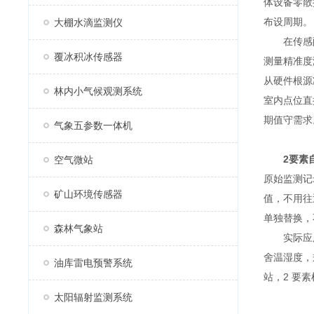
体设备零散
布设周期。
大棚水滴监测仪
在传感配置
覆冰积冰传感器
测量精准度
从硬件根源
林内小气候观测系统
室内点位直
期值守需求
气象五参数一体机
2要素
空气微站
原始监测记
矿山环境传感器
值，不用往
单独替换，
森林气象站
实际应用中
舍温湿度，
油库雷电预警系统
站，2 要
太阳辐射监测系统