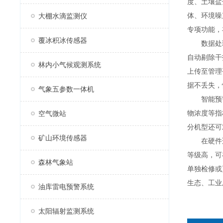
度、土壤盐
体、环境噪
大棚水滴监测仪
专项功能，
覆冰积冰传感器
数据处理
自动剔除干
林内小气候观测系统
上传至管理
据不丢失，
气象五参数一体机
智能预警
物浓度等指
空气微站
分机型还可
矿山环境传感器
在硬件适
等级高，可
森林气象站
单独检修或
生态、工业
油库雷电预警系统
太阳辐射监测系统