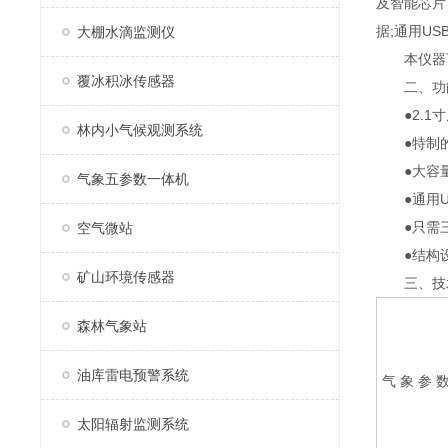
及智能芯片
据;通用U
大棚水滴监测仪
本仪器可
覆冰积冰传感器
二、功
●2.1寸
林内小气候观测系统
●特制的风
●大容量数
气象五参数一体机
●通用US
●只需三节
空气微站
●结构设
矿山环境传感器
三、技
森林气象站
油库雷电预警系统
气 象 参 
太阳辐射监测系统