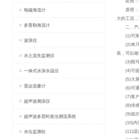
应用：海
原理：发
电磁海流计
大的工况，
多普勒海流计
二、产
(1)可测
波浪仪
(2)单只
装，可以做
水土流失监测仪
(3)既可
(4)可提
一体式水深水温仪
(5)大屏
雷达流量计
(6)可通
(7)客户
超声波测深仪
(8)传感器
(9)低功
超声波多层时差法测流系统
(10)内
(11)适
水位监测站