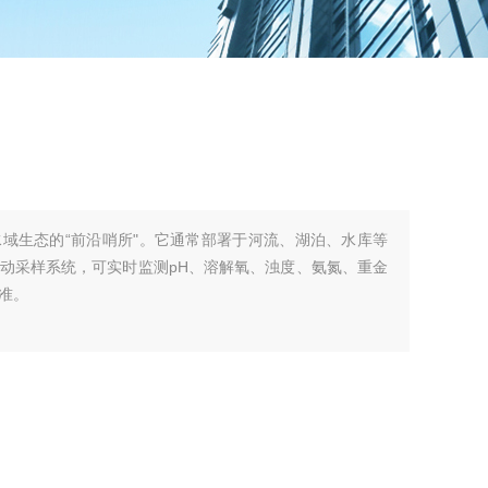
域生态的“前沿哨所"。它通常部署于河流、湖泊、水库等
动采样系统，可实时监测pH、溶解氧、浊度、氨氮、重金
准。