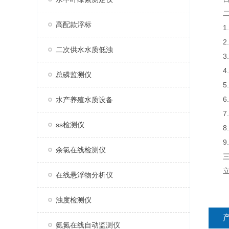
二、
高配款浮标
1.
2.
二次供水水质低浊
3.支
4.
总磷监测仪
5.1
6.
水产养殖水质设备
7.
ss检测仪
8.
9.
余氯在线检测仪
三、
立杆
在线悬浮物分析仪
浊度检测仪
氨氮在线自动监测仪