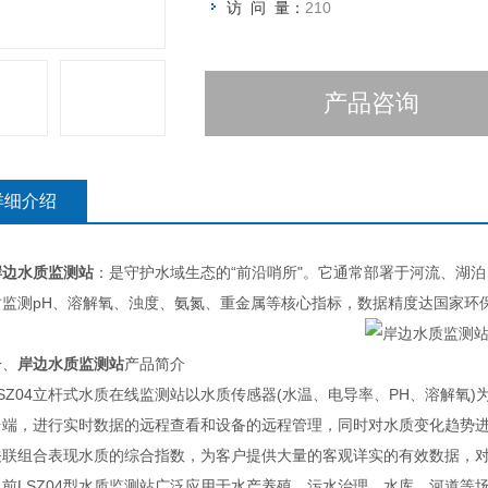
访 问 量：
210
产品咨询
详细介绍
岸边水质监测站
：是守护水域生态的“前沿哨所"。它通常部署于河流、湖
时监测pH、溶解氧、浊度、氨氮、重金属等核心指标，数据精度达国家环
、
岸边水质监测站
产品简介
Z04立杆式水质在线监测站以水质传感器(水温、电导率、PH、溶解氧
台端，进行实时数据的远程查看和设备的远程管理，同时对水质变化趋势
关联组合表现水质的综合指数，为客户提供大量的客观详实的有效数据，
LSZ04型水质监测站广泛应用于水产养殖、污水治理、水库、河道等