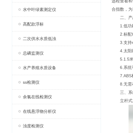
远程查看和
合指数，为
水中叶绿素测定仪
二、产
高配款浮标
1.低功耗
2.标配G
二次供水水质低浊
3.支持mo
4.太阳能
总磷监测仪
5.1.5
6.系统
水产养殖水质设备
7.ABS
ss检测仪
8.无需布
三、系
余氯在线检测仪
立杆式水质
在线悬浮物分析仪
浊度检测仪