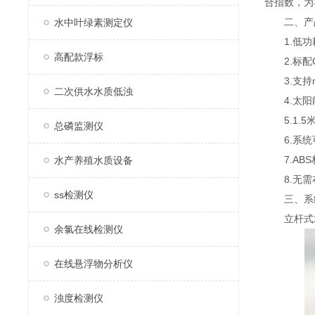
合指数，为
二、产
水中叶绿素测定仪
1.低功耗
高配款浮标
2.标配G
3.支持mo
二次供水水质低浊
4.太阳能
5.1.5
总磷监测仪
6.系统
7.ABS
水产养殖水质设备
8.无需布
ss检测仪
三、系
立杆式水质
余氯在线检测仪
在线悬浮物分析仪
浊度检测仪