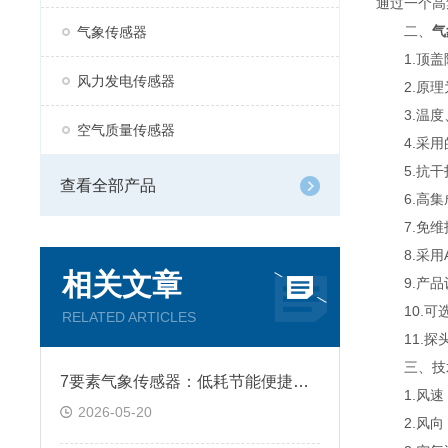
通过一个高
二、
气
气象传感器
1.顶盖隐
风力发电传感器
2.原理为
3.温度、
空气质量传感器
4.采用
5.抗干扰
查看全部产品
6.高集
7.免维
8.采用A
相关文章
9.产品设
10.可选
RELATED ARTICLES
11.探头
三、技
7要素气象传感器：低耗节能便捷组网 轻松搭建网格化监测站
1.风速：测
2026-05-20
2.风向：测