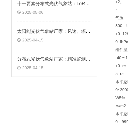
±2。
十一要素分布式光伏气象站：LoRa/ZigBee的应用优势
r
2025-05-06
气压
300—U
太阳能光伏气象站厂家：风速、辐射，尽在掌控
±0. 12
2025-04-15
0. IhP
组件温
-40〜1
分布式光伏气象站厂家：精准监测，发电无忧
±0. rc
2025-04-15
o. rc
水平总
0~2000
W5%
lw/m2
水平总辐
0—999. 