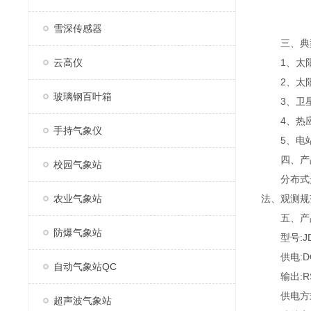
雪深传感器
三、典
云高仪
1、太阳
2、太阳
玻璃钢百叶箱
3、卫星
4、热应
手持气象仪
5、电站
四、产品
校园气象站
分布式光
农业气象站
法、观测规
五、产品
防爆气象站
型号:JD-
供电:DC
自动气象站QC
输出:RS4
供电方式:太
超声波气象站