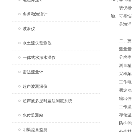
该仪器性
多普勒海流计
触、可靠性
是海洋、
波浪仪
二、技
水土流失监测仪
测量量程：
分辨率：0
一体式水深水温仪
测量精度：
雷达流量计
采样频率：
工作电压：
超声波测深仪
额定功耗：
输出信号：
超声波多层时差法测流系统
工作温度：
存储温度：
水位监测站
防护等级：
明渠流量监测
外壳材质