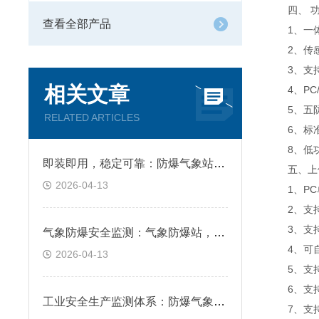
四、 功
查看全部产品
1、一体
2、传感器
3、支持
相关文章
4、PC/
5、五防
RELATED ARTICLES
6、标准m
8、低功耗
即装即用，稳定可靠：防爆气象站仪助力安全生产智能化升级
五、上位
2026-04-13
1、PC
2、支持
3、支持js
气象防爆安全监测：气象防爆站，精准守护高危区域环境
4、可自设
2026-04-13
5、支持
6、支持
工业安全生产监测体系：防爆气象站监测方案，筑牢安全防线
7、支持外置