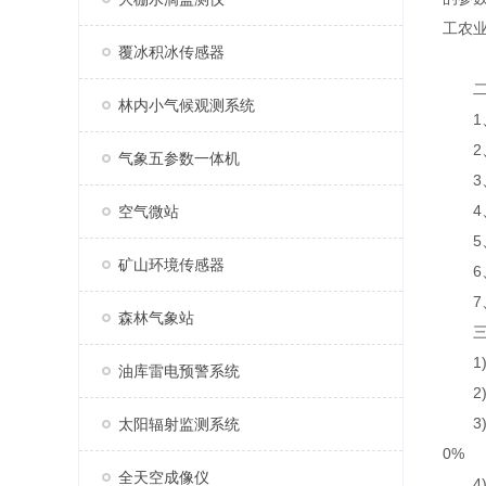
工农
覆冰积冰传感器
二、
林内小气候观测系统
1、
2、
气象五参数一体机
3、7
4、支
空气微站
5、
矿山环境传感器
6、
7、A
森林气象站
三、
1)采
油库雷电预警系统
2)传
3)太
太阳辐射监测系统
0%
全天空成像仪
4)数