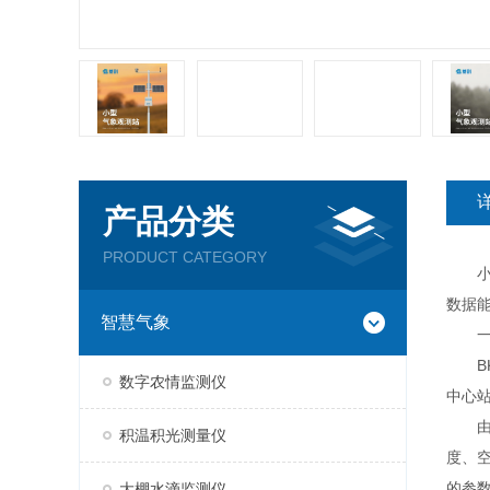
产品分类
PRODUCT CATEGORY
小型
数据
智慧气象
一
BK
数字农情监测仪
中心
由气
积温积光测量仪
度、
的参
大棚水滴监测仪