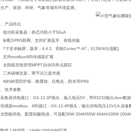
业生产、旅游、科研、气象等城市环境监测。
产品特点
低功耗采集器：静态功耗小于50uA
标配GPRS联网、支持扩展蓝牙、有线传输
寸安卓触屏，版本：4.4.2、四核Cortex™-A7，512M/4G(选配)
持modbus485传感器扩展
太阳能充电管理MPPT自动功率点跟踪
三米碳钢支架，两节法兰盘对接
BS材质防护箱，耐腐蚀、抗氧化，防水等IP66
技术参数
集器供电接口：GX-12-3P插头，输入电压5V，带RS232输出Json数据格
感器modbus、485接口：GX-12-4P插头，输出供电电压12V/1A,设备
阳能供电、配置铅酸电池，可选配30W 20AH/50W 40AH/100W 10
据上传间隔：1分钟-1000分钟可调