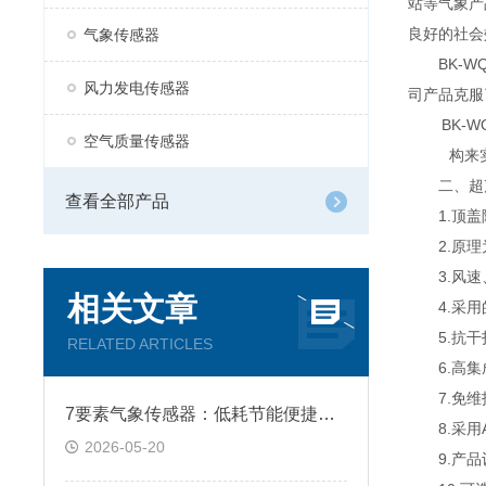
站等气象产
良好的社会
气象传感器
BK-WQ
风力发电传感器
司产品克服
BK-WQ
空气质量传感器
构来
二、超声
查看全部产品
1.顶盖隐
2.原理为
3.风速
相关文章
4.采用
5.抗干扰
RELATED ARTICLES
6.高集
7.免维
7要素气象传感器：低耗节能便捷组网 轻松搭建网格化监测站
8.采用A
2026-05-20
9.产品设