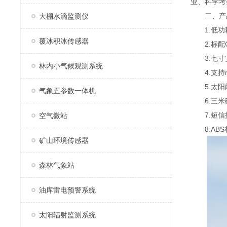
业、科学考
二、产
大棚水滴监测仪
1.低功耗
覆冰积冰传感器
2.标配G
3.七寸安卓
林内小气候观测系统
4.支持mo
5.太阳能
气象五参数一体机
6.三米
7.短信
空气微站
8.ABS
矿山环境传感器
森林气象站
油库雷电预警系统
太阳辐射监测系统