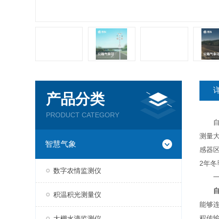
产品分类
PRODUCT CATEGORY
自动
测量
智慧气象
感器
2年
数字农情监测仪
一、
积温积光测量仪
能够
程传
大棚水滴监测仪