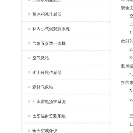
安全
覆冰积冰传感器
二、
林内小气候观测系统
1.
散射的
气象五参数一体机
2.
3.
空气微站
测风
矿山环境传感器
4.
扰带
森林气象站
5.
6.
油库雷电预警系统
三、
太阳辐射监测系统
1.能
全天空成像仪
2.风