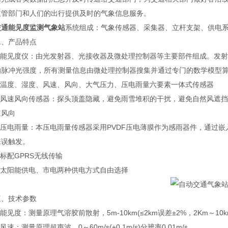
主管部门和人们的出行提供及时的气象信息服务。
交通能见度监测气象站
系统组成：气象传感器、采集器、立杆支架、供电
产品特点
能见度仪：由光发射器、光接收器及微处理控制器等主要部件组成。发射
脉冲光强度，所有测量信息由微处理控制器搜集并通过专门的数学模型算法转化为气象光学视
温度、湿度、风速、风向、大气压力、压电雨量六要素一体式传感器
风速风向传感器：探头顶盖隐藏，避免雨雪堆积的干扰，避免自然风遮挡
速风向
压电雨量：本压电雨量传感器采用PVDF压电薄膜作为感雨器件，通过嵌
来误触发。
标配GPRS无线传输
太阳能供电、市电两种供电方式自由选择
技术参数
见度：测量原理气溶胶前散射，5m-10km(≤2km误差±2%，2Km～10km
速：测量原理超声波，0～60m/s(±0.1m/s)分辨率0.01m/s