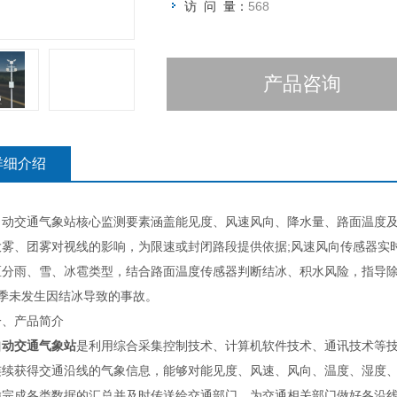
访 问 量：
568
产品咨询
详细介绍
交通气象站核心监测要素涵盖能见度、风速风向、降水量、路面温度及
大雾、团雾对视线的影响，为限速或封闭路段提供依据;风速风向传感器实
区分雨、雪、冰雹类型，结合路面温度传感器判断结冰、积水风险，指导除
冬季未发生因结冰导致的事故。
产品简介
自动交通气象站
是利用综合采集控制技术、计算机软件技术、通讯技术等
连续获得交通沿线的气象信息，能够对能见度、风速、风向、温度、湿度
输完成各类数据的汇总并及时传送给交通部门，为交通相关部门做好各沿