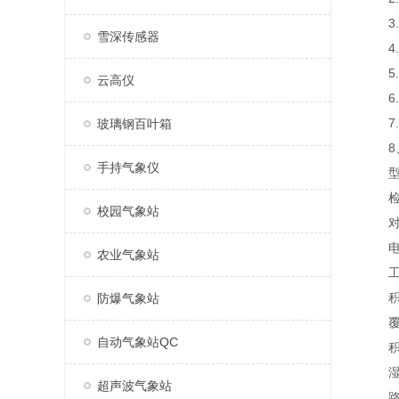
3.风
雪深传感器
4.空
5.空
云高仪
6.大
7.压
玻璃钢百叶箱
8、
手持气象仪
型号 
检测距
校园气象站
对水平
电源及
农业气象站
工作温度
积水厚
防爆气象站
覆冰厚
自动气象站QC
积雪厚
湿滑程
超声波气象站
路面状