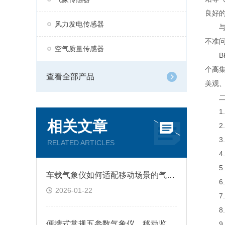
良好
风力发电传感器
与传
不准
空气质量传感器
BK-
个高
查看全部产品
美观
二
1.
相关文章
2.
3.风
RELATED ARTICLES
4.
5.
车载气象仪如何适配移动场景的气象监测需求?
6.
2026-01-22
7.
8.
便携式常规五参数气象仪，移动监测靠谱吗?
9.产