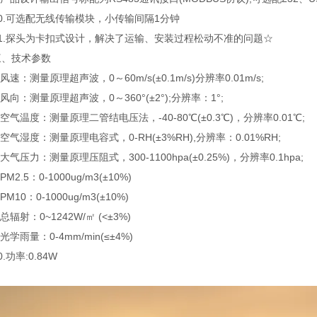
.可选配无线传输模块，小传输间隔1分钟
.探头为卡扣式设计，解决了运输、安装过程松动不准的问题☆
技术参数
速：测量原理超声波，0～60m/s(±0.1m/s)分辨率0.01m/s;
向：测量原理超声波，0～360°(±2°);分辨率：1°;
气温度：测量原理二管结电压法，-40-80℃(±0.3℃)，分辨率0.01℃;
气湿度：测量原理电容式，0-RH(±3%RH),分辨率：0.01%RH;
气压力：测量原理压阻式，300-1100hpa(±0.25%)，分辨率0.1hpa;
2.5：0-1000ug/m3(±10%)
10：0-1000ug/m3(±10%)
辐射：0~1242W/㎡ (<±3%)
学雨量：0-4mm/min(≤±4%)
功率:0.84W