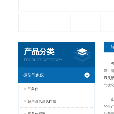
产品分类
PRODUCT CATEGORY
气象
温，
微型气象仪
风灵
气变
气象仪
一
山东
超声波风速风向仪
的生
站等
气象传感器