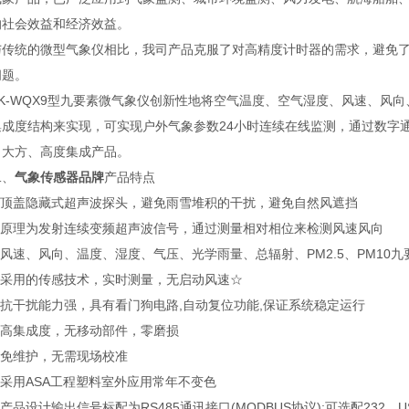
的社会效益和经济效益。
统的微型气象仪相比，我司产品克服了对高精度计时器的需求，避免了
问题。
WQX9型九要素微气象仪创新性地将空气温度、空气湿度、风速、风向、大
集成度结构来实现，可实现户外气象参数24小时连续在线监测，通过数字
、大方、高度集成产品。
、
气象传感器品牌
产品特点
顶盖隐藏式超声波探头，避免雨雪堆积的干扰，避免自然风遮挡
原理为发射连续变频超声波信号，通过测量相对相位来检测风速风向
速、风向、温度、湿度、气压、光学雨量、总辐射、PM2.5、PM10九
采用的传感技术，实时测量，无启动风速☆
抗干扰能力强，具有看门狗电路,自动复位功能,保证系统稳定运行
高集成度，无移动部件，零磨损
免维护，无需现场校准
采用ASA工程塑料室外应用常年不变色
品设计输出信号标配为RS485通讯接口(MODBUS协议);可选配232