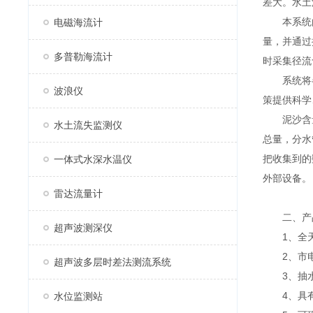
差大。水土
本系统由
电磁海流计
量，并通过
多普勒海流计
时采集径流
系统将各
波浪仪
策提供科学
泥沙含量
水土流失监测仪
总量，分水
把收集到的
一体式水深水温仪
外部设备。
雷达流量计
二、产
超声波测深仪
1、全天
2、市电
超声波多层时差法测流系统
3、抽水
4、具有
水位监测站