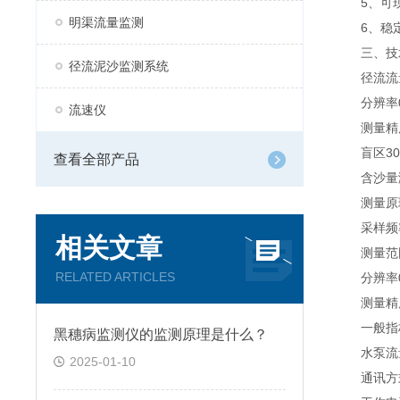
5、可现
明渠流量监测
6、稳定
三、技
径流泥沙监测系统
径流流
分辨率0.1
流速仪
测量精度量
盲区30～
查看全部产品
含沙量
测量原理
采样频率
相关文章
测量范围0～
RELATED ARTICLES
分辨率0.0
测量精度
一般指
黑穗病监测仪的监测原理是什么？
水泵流量7
2025-01-10
通讯方式R