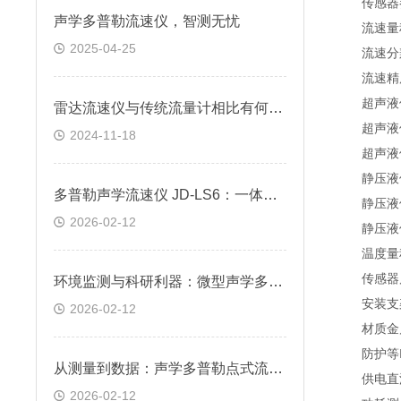
传感器
声学多普勒流速仪，智测无忧
流速量程0
2025-04-25
流速分辨率
流速精度0.
超声液位量
雷达流速仪与传统流量计相比有何不同？
超声液位精
2024-11-18
超声液位分
静压液位量
多普勒声学流速仪 JD-LS6：一体化设计，适用于明渠及非满管流量在线监测
静压液位精
2026-02-12
静压液位分
温度量程-
传感器尺寸1
环境监测与科研利器：微型声学多普勒流速仪的关键技术分析
安装支
2026-02-12
材质金属
防护等IP
从测量到数据：声学多普勒点式流速仪的采集与分析方法
供电直流1
2026-02-12