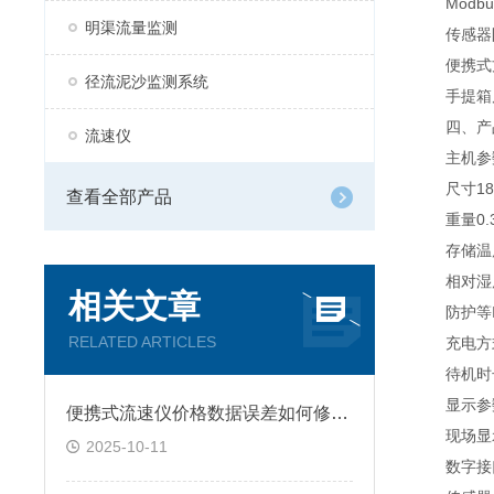
Modbu
明渠流量监测
传感器防护
便携式方
径流泥沙监测系统
手提箱尺寸：
四、产
流速仪
主机参
尺寸187*
查看全部产品
重量0.3
存储温度-
相对湿度5
相关文章
防护等IP
RELATED ARTICLES
充电方
待机时长
显示参数
便携式流速仪价格数据误差如何修正？
现场显示带
2025-10-11
数字接口R