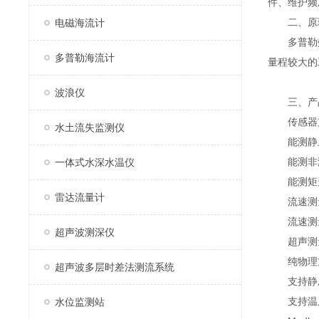
件、维护频
二、原
电磁海流计
多普勒效
多普勒海流计
量程较大的
波浪仪
三、产
传感器支
水土流失监测仪
能测静止
能测非满
一体式水深水温仪
能测矩形
雷达流量计
流速测量范
流速测量精
超声波测深仪
超声测量液
纯物理方
超声波多层时差法测流系统
支持静压
支持温度
水位监测站