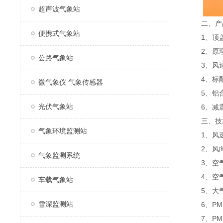
超声波气象站
二、产
便携式气象站
1、顶盖
2、原理
公路气象站
3、风速、
4、标配G
微气象仪 气象传感器
5、铝合
光伏气象站
6、减震
三、技
气象环境监测站
1、风速：0～
2、风向：0
气象监测系统
3、空气温度
4、空气湿度
车载气象站
5、大气压力：
雪深监测站
6、PM2.5
7、PM10：