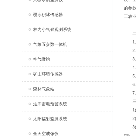
的参
覆冰积冰传感器
工农
林内小气候观测系统
二、
1、
气象五参数一体机
2、
3、7
空气微站
4、支
矿山环境传感器
5、
6、
森林气象站
7、A
三、
油库雷电预警系统
1)采
2)传
太阳辐射监测系统
3)太
全天空成像仪
0%