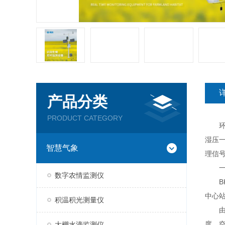
产品分类
PRODUCT CATEGORY
环保
湿压
智慧气象
理信
一
数字农情监测仪
BK
中心
积温积光测量仪
由气
度、
大棚水滴监测仪