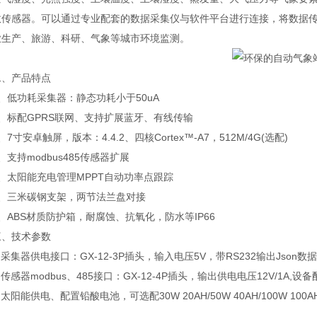
数传感器。可以通过专业配套的数据采集仪与软件平台进行连接，将数据
业生产、旅游、科研、气象等城市环境监测。
产品特点
低功耗采集器：静态功耗小于50uA
标配GPRS联网、支持扩展蓝牙、有线传输
寸安卓触屏，版本：4.4.2、四核Cortex™-A7，512M/4G(选配)
持modbus485传感器扩展
太阳能充电管理MPPT自动功率点跟踪
三米碳钢支架，两节法兰盘对接
BS材质防护箱，耐腐蚀、抗氧化，防水等IP66
技术参数
集器供电接口：GX-12-3P插头，输入电压5V，带RS232输出Json数据格
感器modbus、485接口：GX-12-4P插头，输出供电电压12V/1A,设备
阳能供电、配置铅酸电池，可选配30W 20AH/50W 40AH/100W 10