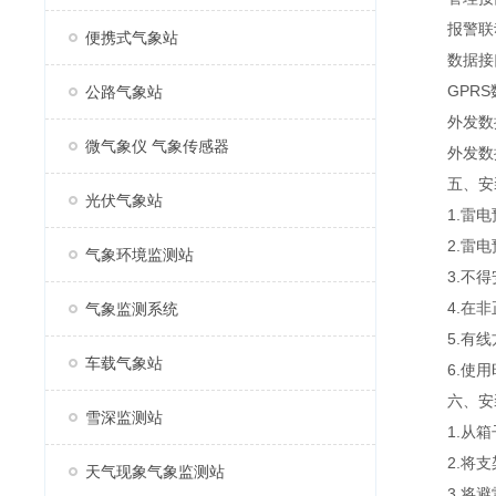
报警联动(
便携式气象站
数据接口数量
GPRS数
公路气象站
外发数据
微气象仪 气象传感器
外发数据通
五、安装
光伏气象站
1.雷电
2.雷电
气象环境监测站
3.不得
4.在非正
气象监测系统
5.有线方
车载气象站
6.使用
六、安
雪深监测站
1.从箱
2.将支
天气现象气象监测站
3.将避雷