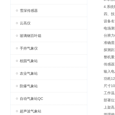
4.系统软
雪深传感器
四、技
设备名雷
云高仪
电场测量范围
分辨力0.
玻璃钢百叶箱
准确度±0.
手持气象仪
探测距离(
整机重量
校园气象站
传感器重
输入电压D
农业气象站
功耗12VD
尺寸105*
防爆气象站
工作温度-1
自动气象站QC
部署位置(
上架高度2
超声波气象站
管理接口类型R