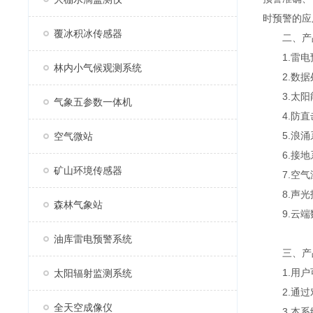
时预警的应
覆冰积冰传感器
二、产
1.雷电
林内小气候观测系统
2.数据
3.太阳
气象五参数一体机
4.防直
5.浪涌
空气微站
6.接地
矿山环境传感器
7.空气
8.声光
森林气象站
9.云端
油库雷电预警系统
三、产
1.用户可
太阳辐射监测系统
2.通过对
全天空成像仪
3.本系