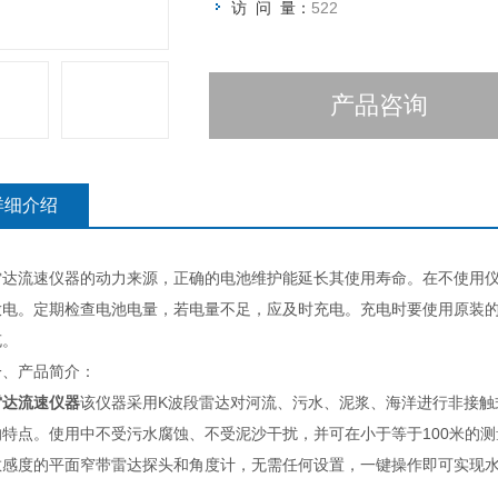
访 问 量：
522
产品咨询
详细介绍
流速仪器的动力来源，正确的电池维护能延长其使用寿命。在不使用仪
放电。定期检查电池电量，若电量不足，应及时充电。充电时要使用原装
充。
产品简介：
雷达流速仪器
该仪器采用K波段雷达对河流、污水、泥浆、海洋进行非接触
的特点。使用中不受污水腐蚀、不受泥沙干扰，并可在小于等于100米的
敏感度的平面窄带雷达探头和角度计，无需任何设置，一键操作即可实现