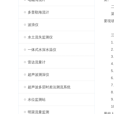
二、
多普勒海流计
渠道
要现
波浪仪
三、
水土流失监测仪
1.供
2.屏
一体式水深水温仪
3.
雷达流量计
4.
5.
超声波测深仪
6.
7.多
超声波多层时差法测流系统
8.
9.
水位监测站
10
明渠流量监测
量的人