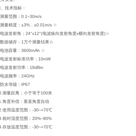
技术指标：
量范围：0.1~30m/s
量精度：±3%，±0.01m/s ☆
波发射角：24°x12°(电波纵向发射角度x横向发射角度)☆
数据储存：1万个测量结果☆
池容量：3600mAh ☆
电波发射标准功率：10mW
波发射功率：18dBm
波频率：24GHz
水等级：IP67
测量距离：小于等于100米
.角度补偿：垂直角度自动
使用温度范围：-30~+70℃
相对湿度范围：20%~80%
存放温度范围：-30~+70℃