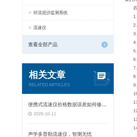
四、
径流泥沙监测系统
1.测
2.测
流速仪
3.电
4.
查看全部产品
5.电
6.
7.电
相关文章
8.电
RELATED ARTICLES
9.防
10.
11
便携式流速仪价格数据误差如何修正？
12.
2025-10-11
13.
14.
声学多普勒流速仪，智测无忧