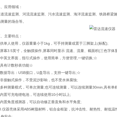
应用领域：
流速监测、河流流速监测、污水流速监测、海洋流速监测、铁路桥梁施工
场测量的场合等。
主要特点：
单人使用，仪器重量小于1kg，可手持测量或置于三脚架上(标配);
幕3.5英寸，全触摸操作,屏幕同时显示 流速、流量、截面积(三色字体显
中英文界面，指引式操作，使用简单，方便管理,一键切换;☆
具有计数秒表功能☆
数据导出：USB接口，U盘导出，支持一键导出;☆
非接触式操作，不受泥沙影响，也不受水体腐蚀;
种测量模式，可单次测量;也可连续测量，可以连续测量30min;具有
内置可充电锂电池，可连续使用10小时以上;
内置角度感测器，可以自动修正垂直角和水平角度;
.仪器壳体采用ABS树脂材料，铝合金框架，抗冲击性、耐热性、耐低温
身安全;