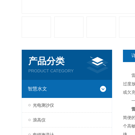
产品分类
PRODUCT CATEGORY
雷达
过度
智慧水文
或欠
一、
光电测沙仪
简便
浪高仪
个高
捷。
电磁海流计