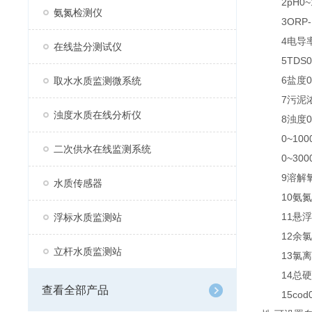
2pH0~14
氨氮检测仪
3ORP-15
4电导率0~5
在线盐分测试仪
5TDS0～2
6盐度0-2.
取水水质监测微系统
7污泥浓度0
浊度水质在线分析仪
8浊度0~4
0~1000
二次供水在线监测系统
0~3000
9溶解氧0~
水质传感器
10氨氮0~
11悬浮物0
浮标水质监测站
12余氯0~
立杆水质监测站
13氯离子0
14总硬度0
查看全部产品
15cod