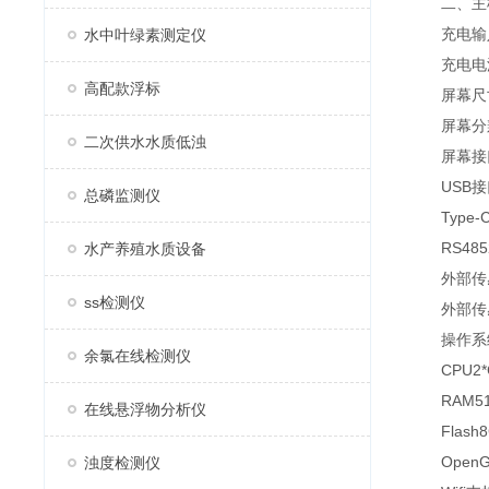
二、主
充电输入电压
水中叶绿素测定仪
充电电流
高配款浮标
屏幕尺寸
屏幕分辨率
二次供水水质低浊
屏幕接口MI
USB接口
总磷监测仪
Type-C
RS4852(
水产养殖水质设备
外部传感
ss检测仪
外部传感
操作系统fti
余氯在线检测仪
CPU2*Co
RAM512
在线悬浮物分析仪
Flash8
OpenGLE
浊度检测仪