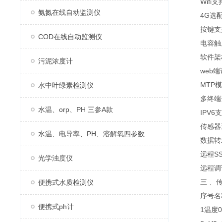
Wifi支
氨氮在线自动监测仪
4G选
按键支
COD在线自动监测仪
电容触
软件架构B
污泥浓度计
web端访
MTP模
水中叶绿素检测仪
多终端登
水温、orp、PH 三参A款
IPV6支
传感器通信方
水温、电导率、PH、溶解氧四参数
数据转发方式
远程SS
光学浊度仪
远程调试
三 、传
便携式水质检测仪
序号名称
便携式ph计
1温度0~