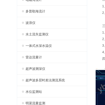
1、
多普勒海流计
2、
波浪仪
三、
1、
水土流失监测仪
2、
3、
一体式水深水温仪
4、
雷达流量计
四、
超声波测深仪
超声波多层时差法测流系统
水位监测站
明渠流量监测