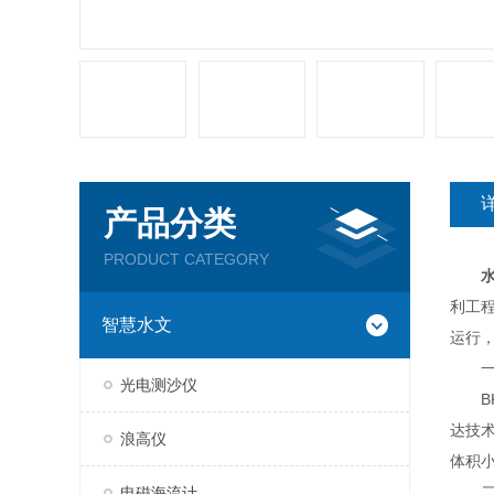
产品分类
PRODUCT CATEGORY
利工
智慧水文
运行
一
光电测沙仪
BK
达技
浪高仪
体积
二、
电磁海流计