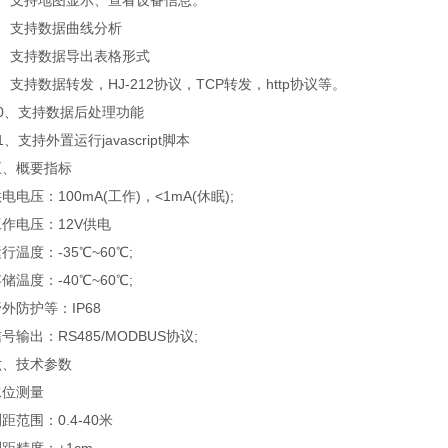
支持地图显示、查看设备信息。
支持数据曲线分析
支持数据导出表格形式
持数据转发，HJ-212协议，TCP转发，http协议等。
、支持数据后处理功能
支持外置运行javascript脚本
概要指标
压：100mA(工作)，<1mA(休眠);
电压：12V供电
度：-35℃~60℃;
度：-40℃~60℃;
防护等：IP68
出：RS485/MODBUS协议;
技术参数
位测量
围：0.4-40米