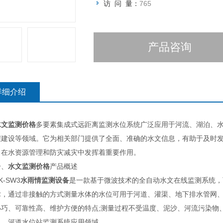
访 问 量：
765
产品咨询
详细介绍
水文监测价格
多要素集成式远距离监测水位系统广泛应用于河流、湖泊、
程建设等领域。它为相关部门提供了全面、准确的水文信息，有助于及时
，在水资源管理和防灾减灾中发挥着重要作用。
、
水文监测价格
产品概述
-SW3
水雨情监测设备
是一款基于微波技术的全自动水文在线监测系统，
术，通过非接触的方式测量水体的水位可用于河道、灌渠、地下排水管网、
小巧、可靠性高、维护方便的特点;测量过程不受温度、泥沙、河流污染物
河道水位站监测系统应用领域