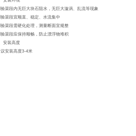
安装环境
渠段内无巨大块石阻水，无巨大漩涡、乱流等现象
渠段宜顺直、稳定、水流集中
渠段需硬化处理，测量断面宜规整
渠段应保持顺畅，防止漂浮物堆积
安装高度
安装高度3-4米