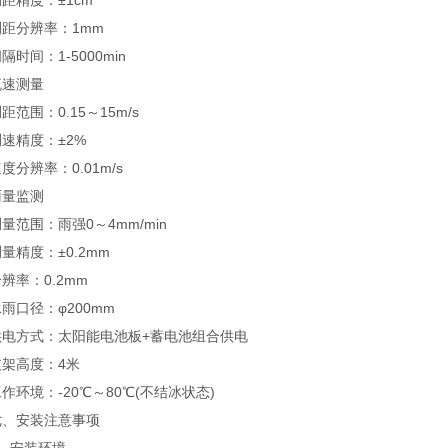
精度：±1cm
分辨率：1mm
间：1-5000min
速测量
围：0.15～15m/s
精度：±2%
辨率：0.01m/s
量监测
围：雨强0～4mm/min
精度：±0.2mm
率：0.2mm
口径：φ200mm
方式：太阳能电池板+蓄电池组合供电
高度：4米
境：-20℃～80℃(不结冰状态)
安装注意事项