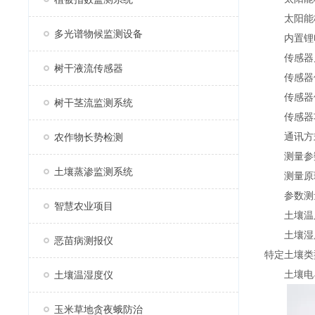
太阳能板
多光谱物候监测设备
内置锂电池
传感器启
树干液流传感器
传感器供电
传感器供
树干茎流监测系统
传感器功耗
通讯方式：4
农作物长势检测
测量参数：
土壤蒸渗监测系统
测量原理
参数测量
智慧农业项目
土壤温度-30
土壤湿度0
恶苗病测报仪
特定土壤类型
土壤电导率0~
土壤温湿度仪
玉米草地贪夜蛾防治