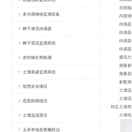
太阳能板
多光谱物候监测设备
内置锂电池
传感器启
树干液流传感器
传感器供电
传感器供
树干茎流监测系统
传感器功耗
通讯方式：4
农作物长势检测
测量参数：
土壤蒸渗监测系统
测量原理
参数测量
智慧农业项目
土壤温度-30
土壤湿度0
恶苗病测报仪
特定土壤类型
土壤电导率0~
土壤温湿度仪
玉米草地贪夜蛾防治