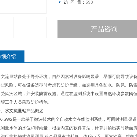
访 问 量：
598
产品咨询
详细介绍
流量站多处于野外环境，自然因素对设备影响显著。暴雨可能导致设备
这些风险，可在设备选型时考虑其防护等级，如选用具备防水、防风、防
易受风灾区域，并安装防雷设施。通过在监测系统中设置自然环境参数阈
提醒工作人员采取防护措施。
、
水文流量站
产品概述
-SW2是一款基于微波技术的全自动水文在线监测系统，可同时测量渠道
式测量水体的水位和降雨量，根据内置的软件算法，计算并输出实时断面流
合进行非接触式流量测量;该产品具有功耗低、体积小巧、可靠性高、维护