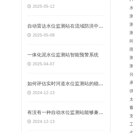
2025-05-12
水
测距
测距
自动雷达水位监测站在流域防洪中的应用研究
测距
2025-05-08
间隔时
雨
一体化泥水位监测站智能预警系统
测量范
2025-04-07
测量
分辨
承雨
如何评估实时河道水位监测站的稳定性和可靠性？
供电
2024-12-13
太阳能
蓄电池
有没有一种自动水位监测站能够兼容多种数据传输方式？
支架
2024-12-13
工作环
七、