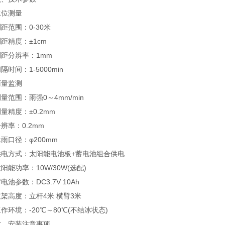
位测量
范围：0-30米
精度：±1cm
分辨率：1mm
间：1-5000min
量监测
围：雨强0～4mm/min
精度：±0.2mm
率：0.2mm
口径：φ200mm
方式：太阳能电池板+蓄电池组合供电
功率：10W/30W(选配)
参数：DC3.7V 10Ah
高度：立杆4米 横臂3米
境：-20℃～80℃(不结冰状态)
安装注意事项