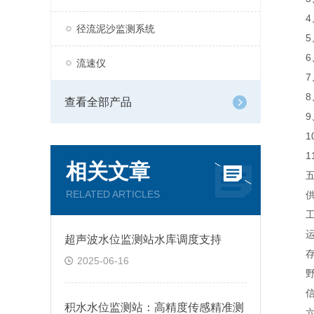
4、
径流泥沙监测系统
5、
6、
流速仪
7、
8、
查看全部产品
9、支
10
11、
相关文章
五、
RELATED ARTICLES
供电电
工作
运行温
超声波水位监测站水库调度支持
存储温
2025-06-16
野外
信号输
积水水位监测站：高精度传感精准测
六、