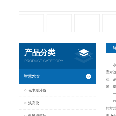
产品分类
PRODUCT CATEGORY
水文
应对
智慧水文
洼、
警，
光电测沙仪
一
BK
浪高仪
的方
等场
电磁海流计