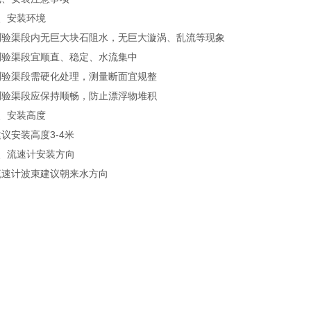
安装环境
渠段内无巨大块石阻水，无巨大漩涡、乱流等现象
渠段宜顺直、稳定、水流集中
渠段需硬化处理，测量断面宜规整
渠段应保持顺畅，防止漂浮物堆积
安装高度
安装高度3-4米
流速计安装方向
计波束建议朝来水方向