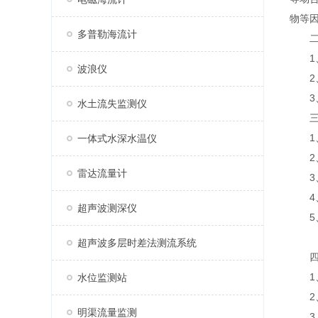
物等
多普勒海流计
二
1、
波浪仪
2、
3、
水土流失监测仪
三、
1、
一体式水深水温仪
2、
雷达流量计
3、
4、
超声波测深仪
5、
超声波多层时差法测流系统
四、
1、
水位监测站
2、
明渠流量监测
3、