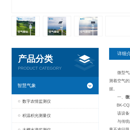
详细
产品分类
PRODUCT CATEGORY
微型气象站
测着空气的
智慧气象
据。
一、
微
数字农情监测仪
BK-CQ
该设备免
积温积光测量仪
与传统
量不准问题
大棚水滴监测仪