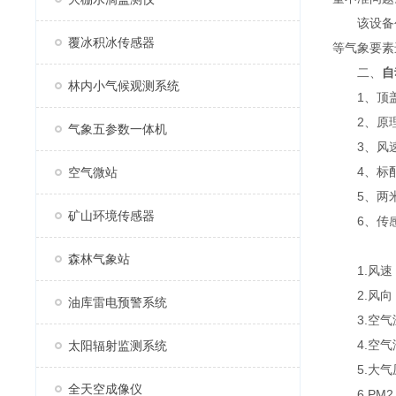
该设备创新
覆冰积冰传感器
等气象要素
二、
自
林内小气候观测系统
1、顶盖
2、原理
气象五参数一体机
3、风速
4、标配GP
空气微站
5、两米
矿山环境传感器
6、传感器
森林气象站
1.风速：测
2.风向：测
油库雷电预警系统
3.空气温度
4.空气湿度
太阳辐射监测系统
5.大气压力
全天空成像仪
6.PM2.5