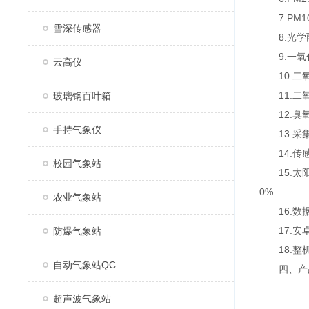
7.PM10：
雪深传感器
8.光学雨量
9.一氧化碳
云高仪
10.二氧化
11.二氧化
玻璃钢百叶箱
12.臭氧：
手持气象仪
13.采集器
14.传感器
校园气象站
15.太阳能
0%
农业气象站
16.数据
17.安卓7
防爆气象站
18.整
自动气象站QC
四、产品
超声波气象站