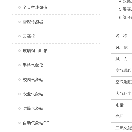
4.数据上
全天空成像仪
5.屏幕尺寸
6.部分
雪深传感器
名
称
云高仪
风 速
玻璃钢百叶箱
风 向
手持气象仪
空气温度
校园气象站
空气湿度
大气压力
农业气象站
雨量
防爆气象站
光照
自动气象站QC
二氧化碳