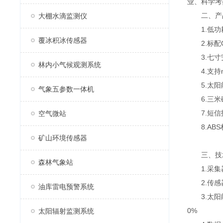
业、科学考
二、产
大棚水滴监测仪
1.低功耗
覆冰积冰传感器
2.标配G
3.七寸安卓
林内小气候观测系统
4.支持mo
5.太阳能
气象五参数一体机
6.三米
7.短信
空气微站
8.ABS
矿山环境传感器
三、技
森林气象站
1.采集器供
2.传感器m
油库雷电预警系统
3.太阳能供
0%
太阳辐射监测系统