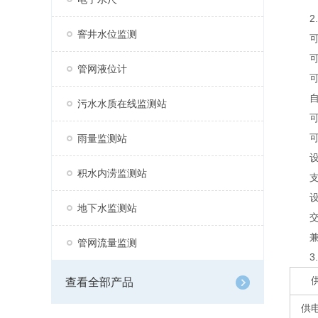
2.
窨井水位监测
可因
可外
管网液位计
可外
自带
污水水质在线监测站
可通
可外
雨量监测站
设备
积水内涝监测站
支持
设备
地下水监测站
交流2
兼容
管网流量监测
3.
查看全部产品
供