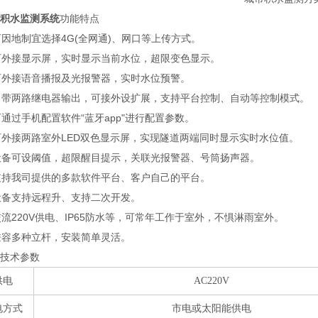
积水监测系统
功能特点
地制宜选择4G(全网通)、网口等上传方式。
接显示屏，实时显示当前水位，超限变色显示。
接语音播报及光报警器，实时水位预警。
两路继电器输出，可接外设扩展，支持平台控制、自动等控制模式。
过手机配置软件“蓝牙app"进行配置参数。
接两路室外LED双色显示屏，实现隧道两端同时显示实时水位值。
可设阈值，超限醒目提示，关联光报警器、号筒扬声器。
我司提供的多款软件平台、客户自己的平台。
支持远程升、支持二次开发。
20V供电、IP65防水等，可常年工作于室外，不惧淋雨室外。
多种立杆，安装简单灵活。
技术参数
供电
AC220V
电方式
市电或太阳能供电