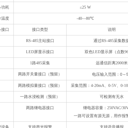
备功耗
≤
25 W
作温度
-40
—
80
℃
备接口
接口类型
说明
RS-485
主站接口
通过
RS-485
采集数
LED
屏显示接口
双色
LED
显示屏（点数
9
1
路
485
采集
远通信距离
2000
米
两路开关量接口（预留）
电压输入范围
0
～
：
两路模拟量接口（预留）
采集范围：
4-20mA
、
0-5V
、
0-1
一路水浸检测（预留）
可检测有无水
两路继电器接口
继电器容量：
250VAC/30
一路可设置有源无源，用作报
警设备
支持声光报警
支持语音播报