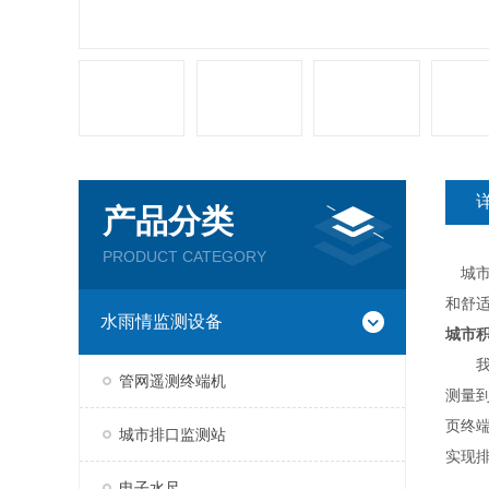
产品分类
PRODUCT CATEGORY
城市
和舒
水雨情监测设备
城市
我司
管网遥测终端机
测量
页终
城市排口监测站
实现
电子水尺