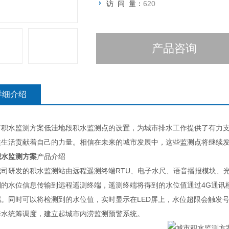
访 问 量：
620
产品咨询
详细介绍
积水监测方案低洼地段积水监测点的设置，为城市排水工作提供了有力支
适生活贡献着自己的力量。相信在未来的城市发展中，这些监测点将继续
积水监测方案
产品介绍
研发的积水监测站由远程遥测终端RTU、电子水尺、语音播报模块、光报
到的水位信息传输到远程遥测终端，遥测终端将得到的水位值通过4G通讯
端。同时可以将检测到的水位值，实时显示在LED屏上，水位超限会触发
排水统筹调度，建立起城市内涝监测预警系统。