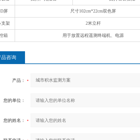
ED
屏
尺寸
102cm*22cm
双色屏
备支架
2
米立杆
控箱
用于放置远程遥测终端机、电源
产品咨询
产品：
您的单位：
您的姓名：