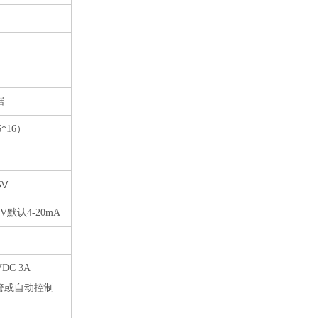
据
6*16
）
5V
0V
默认
4-20mA
VDC 3A
警或自动控制